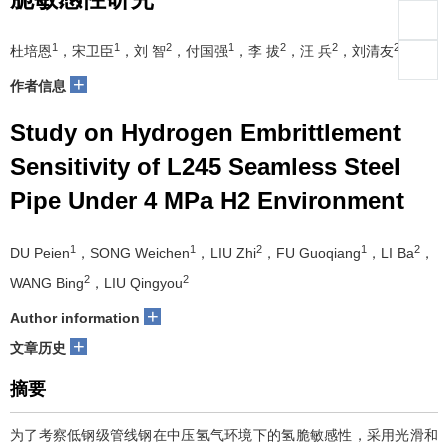
PDF(44157 KB)
材料保护
››
2023, Vol. 56
››
Issue (7)
: 90-97.
DOI:
10.16577/j.issn.1001-1560.2023.0166
试验研究
L245 无缝钢管在4 MPa 氢气环境下的氢
脆敏感性研究
1
1
2
1
2
2
2
杜培恩
，宋卫臣
，刘 智
，付国强
，李 拔
，汪 兵
，刘清友
+
作者信息
Study on Hydrogen Embrittlement
Sensitivity of L245 Seamless Steel
Pipe Under 4 MPa H2 Environment