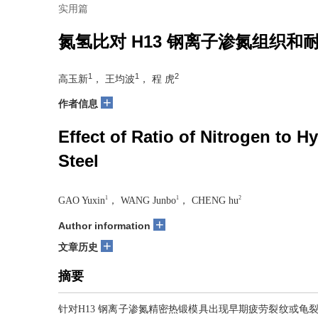
实用篇
氮氢比对 H13 钢离子渗氮组织和
1
1
2
高玉新
， 王均波
， 程 虎
+
作者信息
Effect of Ratio of Nitrogen to 
Steel
1
1
2
GAO Yuxin
， WANG Junbo
， CHENG hu
+
Author information
+
文章历史
摘要
针对H13 钢离子渗氮精密热锻模具出现早期疲劳裂纹或龟裂问