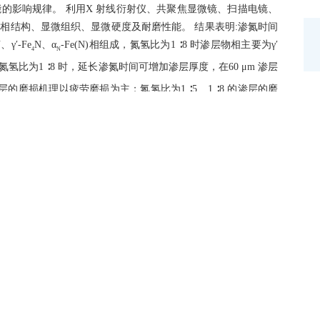
的影响规律。 利用X 射线衍射仪、共聚焦显微镜、扫描电镜、
相结构、显微组织、显微硬度及耐磨性能。 结果表明:渗氮时间
、γ′-Fe
N、α
-Fe(N)相组成，氮氢比为1 ∶8 时渗层物相主要为γ′
4
N
比为1 ∶8 时，延长渗氮时间可增加渗层厚度，在60 μm 渗层
 的渗层的磨损机理以疲劳磨损为主；氮氢比为1 ∶5、1 ∶8 的渗层的磨
钢进行离子渗氮，渗层中无化合物层和脉状组织，渗层可获得适中的硬
 H13 steel precision hot forging dies， plasma nitriding process tests
sure of 250 Pa and different nitrogen to hydrogen ratio conditions
atmosphere on the microstructure and wear properties of coating.The
perties of the nitrided coatings with different nitrogen hydrogen
(XRD)， confocal microscopy， scanning electron microscopy (SEM)，
lts showed that the nitrided coatings with N ∶H ＝1 ∶3，1 ∶4 and 1 ∶5
) phases， respectively， while nitrided coatings with N ∶H＝1 ∶8
trided layers decreased with the reduction of N concentration in the