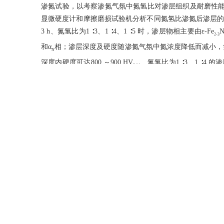
渗氮试验，以考察渗氮气氛中氮氢比对渗层组织及耐磨性能
显微硬度计和摩擦磨损试验机分析不同氮氢比渗氮后渗层的
3 h、氮氢比为1 ∶3、1 ∶4、1 ∶5 时，渗层物相主要由ε-Fe
N
2-3
和α
相；渗层深度及硬度随渗氮气氛中氮浓度降低而减小，氮氢
N
深度内硬度可达800 ～900 HV
。 氮氢比为1 ∶3、1 ∶4
0.1
损机理以磨粒磨损为主。 采用氮氢比为1 ∶8 对H13 
度和较佳的韧性，具有较好的耐磨性能。
Abstract
Aiming at the problem of early fatigue cracks in plasma nitrided
were conducted under a nitriding temperature of 520 ℃， a pres
to reveal the effect of nitrogen hydrogen ratio in a nitriding 
phase structures， microstructure， microhardness and wear pro
ratios were examined and analyzed using X-ray diffraction 
microhardness tester and a friction and wear test machine.Resu
after 3 h mainly consisted of ε-Fe
N， γ′-Fe
N and α
-Fe(N
2-3
4
N
mainly consisted of γ′ and α
.The depth and hardness of the ni
N