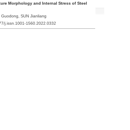
ture Morphology and Internal Stress of Steel
Guodong, SUN Jianliang
577/j.issn.1001-1560.2022.0332