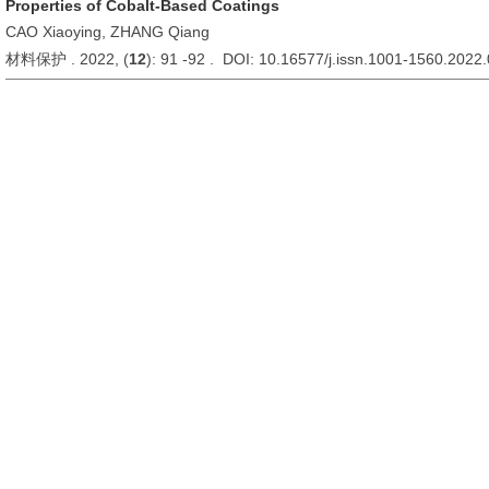
Properties of Cobalt-Based Coatings
CAO Xiaoying, ZHANG Qiang
材料保护 . 2022, (
12
): 91 -92 . DOI: 10.16577/j.issn.1001-1560.2022