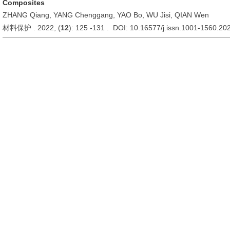
Composites
ZHANG Qiang, YANG Chenggang, YAO Bo, WU Jisi, QIAN Wen
材料保护 . 2022, (
12
): 125 -131 . DOI: 10.16577/j.issn.1001-1560.20