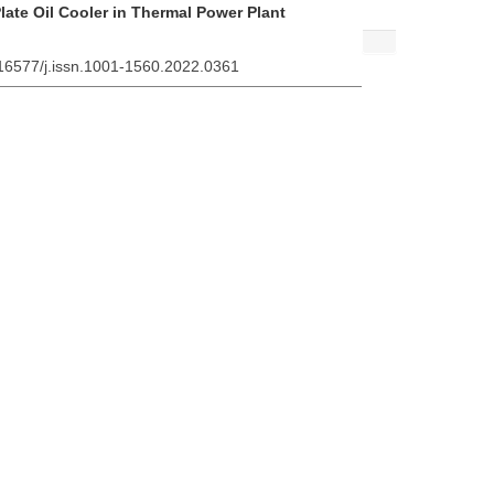
Plate Oil Cooler in Thermal Power Plant
.16577/j.issn.1001-1560.2022.0361