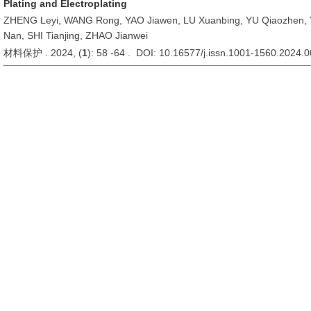
Plating and Electroplating
ZHENG Leyi, WANG Rong, YAO Jiawen, LU Xuanbing, YU Qiaozhen,
Nan, SHI Tianjing, ZHAO Jianwei
材料保护 . 2024, (
1
): 58 -64 . DOI: 10.16577/j.issn.1001-1560.2024.