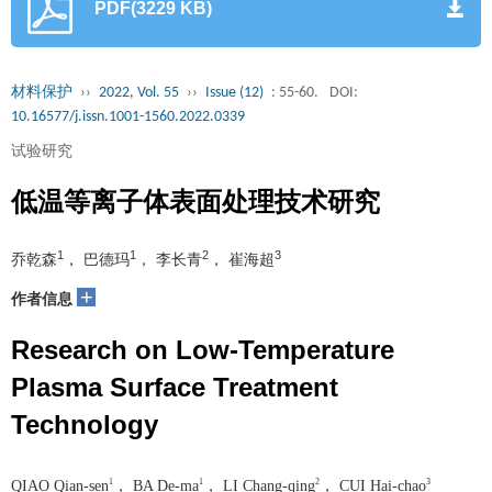
PDF(3229 KB)
材料保护
››
2022, Vol. 55
››
Issue (12)
: 55-60.
DOI:
10.16577/j.issn.1001-1560.2022.0339
试验研究
低温等离子体表面处理技术研究
1
1
2
3
乔乾森
， 巴德玛
， 李长青
， 崔海超
+
作者信息
Research on Low-Temperature
Plasma Surface Treatment
Technology
1
1
2
3
QIAO Qian-sen
， BA De-ma
， LI Chang-qing
， CUI Hai-chao