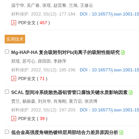
温宁华, 吴广春, 张瑶, 赵芸黎, 兰旭, 王修云
材料保护. 2022, 55(12): 177-184.
DOI：10.16577/j.issn.1001-1
PDF全文
(
457
)
实用技术
Mg-HAP-HA 复合吸附剂对Pb(Ⅱ)离子的吸附性能研究
郑瑶, 苏可心, 薛田田, 李静萍
材料保护. 2022, 55(12): 185-196.
DOI：10.16577/j.issn.1001-1
PDF全文
(
71
)
SCAL 型间冷系统散热器铝管管口腐蚀关键水质影响因素
贾兰, 杨振森, 刘兴华, 肖海刚, 黄万启, 张洪博
材料保护. 2022, 55(12): 197-203.
DOI：10.16577/j.issn.1001-1
PDF全文
(
39
)
低合金高强度角钢热镀锌层局部结合力差异原因分析