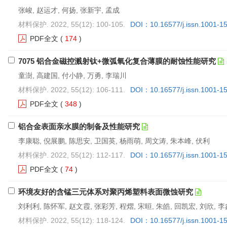
张峻, 赵运才, 何扬, 张新宇, 孟成
材料保护. 2022, 55(12): 100-105.
DOI：10.16577/j.issn.1001-1
PDF全文
(
174
)
7075 铝合金磁控溅射钛+微弧氧化复合薄膜的耐蚀性能研究
童澍, 高建国, 付小静, 万勇, 李瑞川
材料保护. 2022, 55(12): 106-111.
DOI：10.16577/j.issn.1001-1
PDF全文
(
348
)
铝合金表面亲水膜的制备及性能研究
李康聪, 倪展鹏, 陈思安, 卫国英, 杨雨萌, 周文涛, 朱本峰, 伏利
材料保护. 2022, 55(12): 112-117.
DOI：10.16577/j.issn.1001-1
PDF全文
(
74
)
环境友好的含锰三元体系对聚丙烯塑料表面微蚀研究
刘利利, 陈怀军, 赵文霞, 张彩芳, 程熠, 宋晅, 朱皓, 回凯宏, 刘欣, 
材料保护. 2022, 55(12): 118-124.
DOI：10.16577/j.issn.1001-1