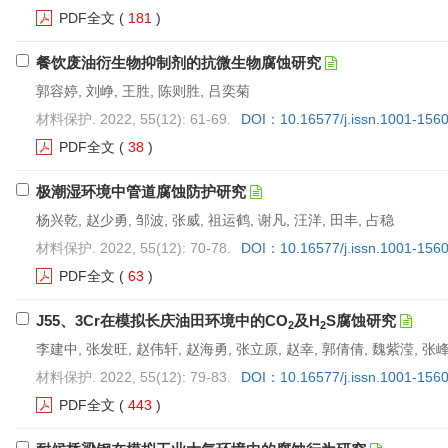
PDF全文
(
181
)
餐饮废油衍生物抑制剂的抗微生物腐蚀研究
郭容婷, 刘峥, 王胜, 陈则胜, 吕奕菊
材料保护. 2022, 55(12): 61-69.
DOI：10.16577/j.issn.1001-156
PDF全文
(
38
)
极潮湿环境中管道腐蚀防护研究
杨兴乾, 赵少勇, 邹波, 张威, 祖运鹤, 谢凡, 汪洋, 田丰, 占稳
材料保护. 2022, 55(12): 70-78.
DOI：10.16577/j.issn.1001-156
PDF全文
(
63
)
J55、3Cr在模拟长庆油田环境中的CO
及H
S腐蚀研究
2
2
李建中, 张发旺, 赵伟轩, 赵海勇, 张立原, 赵幸, 郭倩倩, 魏紫滢, 张
材料保护. 2022, 55(12): 79-83.
DOI：10.16577/j.issn.1001-156
PDF全文
(
443
)