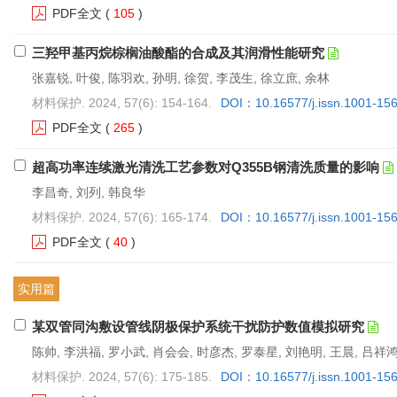
PDF全文
(
105
)
三羟甲基丙烷棕榈油酸酯的合成及其润滑性能研究
张嘉锐, 叶俊, 陈羽欢, 孙明, 徐贺, 李茂生, 徐立庶, 余林
材料保护. 2024, 57(6): 154-164.
DOI：10.16577/j.issn.1001-15
PDF全文
(
265
)
超高功率连续激光清洗工艺参数对Q355B钢清洗质量的影响
李昌奇, 刘列, 韩良华
材料保护. 2024, 57(6): 165-174.
DOI：10.16577/j.issn.1001-15
PDF全文
(
40
)
实用篇
某双管同沟敷设管线阴极保护系统干扰防护数值模拟研究
陈帅, 李洪福, 罗小武, 肖会会, 时彦杰, 罗泰星, 刘艳明, 王晨, 吕祥
材料保护. 2024, 57(6): 175-185.
DOI：10.16577/j.issn.1001-15