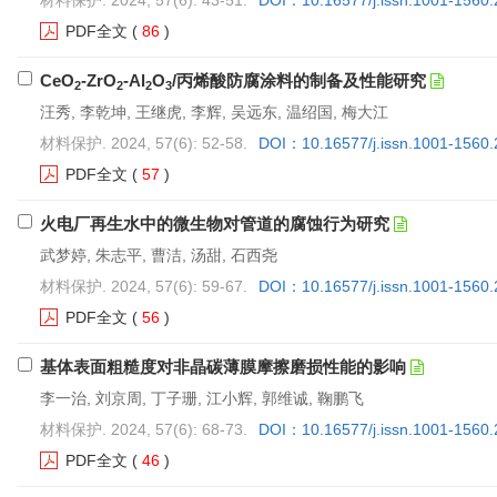
PDF全文
(
86
)
CeO
-ZrO
-Al
O
/丙烯酸防腐涂料的制备及性能研究
2
2
2
3
汪秀, 李乾坤, 王继虎, 李辉, 吴远东, 温绍国, 梅大江
材料保护. 2024, 57(6): 52-58.
DOI：10.16577/j.issn.1001-1560
PDF全文
(
57
)
火电厂再生水中的微生物对管道的腐蚀行为研究
武梦婷, 朱志平, 曹洁, 汤甜, 石西尧
材料保护. 2024, 57(6): 59-67.
DOI：10.16577/j.issn.1001-1560
PDF全文
(
56
)
基体表面粗糙度对非晶碳薄膜摩擦磨损性能的影响
李一治, 刘京周, 丁子珊, 江小辉, 郭维诚, 鞠鹏飞
材料保护. 2024, 57(6): 68-73.
DOI：10.16577/j.issn.1001-1560
PDF全文
(
46
)