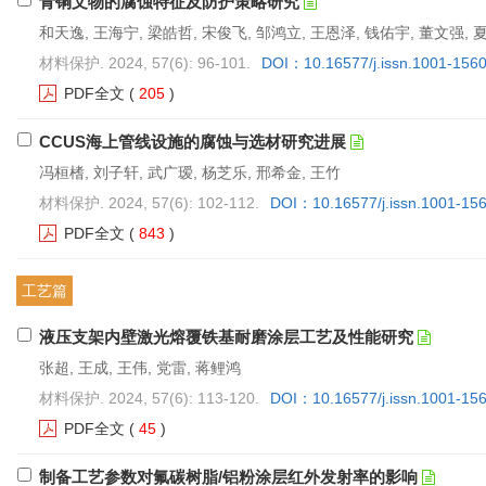
青铜文物的腐蚀特征及防护策略研究
和天逸, 王海宁, 梁皓哲, 宋俊飞, 邹鸿立, 王恩泽, 钱佑宇, 董文强, 
材料保护. 2024, 57(6): 96-101.
DOI：10.16577/j.issn.1001-156
PDF全文
(
205
)
CCUS海上管线设施的腐蚀与选材研究进展
冯桓榰, 刘子轩, 武广瑷, 杨芝乐, 邢希金, 王竹
材料保护. 2024, 57(6): 102-112.
DOI：10.16577/j.issn.1001-15
PDF全文
(
843
)
工艺篇
液压支架内壁激光熔覆铁基耐磨涂层工艺及性能研究
张超, 王成, 王伟, 党雷, 蒋鲤鸿
材料保护. 2024, 57(6): 113-120.
DOI：10.16577/j.issn.1001-15
PDF全文
(
45
)
制备工艺参数对氟碳树脂/铝粉涂层红外发射率的影响