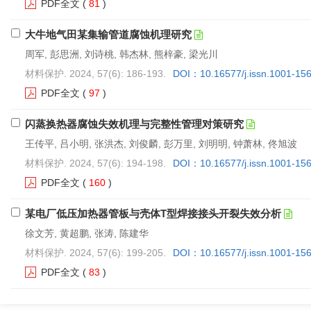
PDF全文
(
81
)
大牛地气田某集输管道腐蚀机理研究
周军, 彭思洲, 刘诗桃, 韩杰林, 熊梓豪, 梁光川
材料保护. 2024, 57(6): 186-193.
DOI：10.16577/j.issn.1001-15
PDF全文
(
97
)
闪蒸换热器腐蚀失效机理与完整性管理对策研究
王传平, 吕小明, 张洪杰, 刘俊麟, 彭万里, 刘明明, 钟萧林, 佟旭波
材料保护. 2024, 57(6): 194-198.
DOI：10.16577/j.issn.1001-15
PDF全文
(
160
)
某电厂低压加热器管板与壳体T型焊接接头开裂失效分析
徐文芳, 黄超鹏, 张涛, 陈建华
材料保护. 2024, 57(6): 199-205.
DOI：10.16577/j.issn.1001-15
PDF全文
(
83
)