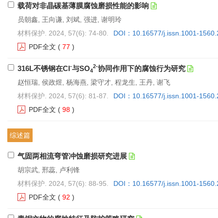
载荷对非晶碳基薄膜腐蚀磨损性能的影响
员朝鑫, 王向谦, 刘斌, 强进, 谢明玲
材料保护. 2024, 57(6): 74-80.
DOI：10.16577/j.issn.1001-1560
PDF全文
(
77
)
-
2-
316L不锈钢在Cl
与SO
协同作用下的腐蚀行为研究
4
赵恒瑞, 侯政煜, 杨海燕, 梁守才, 程龙生, 王丹, 谢飞
材料保护. 2024, 57(6): 81-87.
DOI：10.16577/j.issn.1001-1560
PDF全文
(
98
)
综述篇
气固两相流弯管冲蚀磨损研究进展
胡宗武, 邢蕊, 卢利锋
材料保护. 2024, 57(6): 88-95.
DOI：10.16577/j.issn.1001-1560
PDF全文
(
92
)