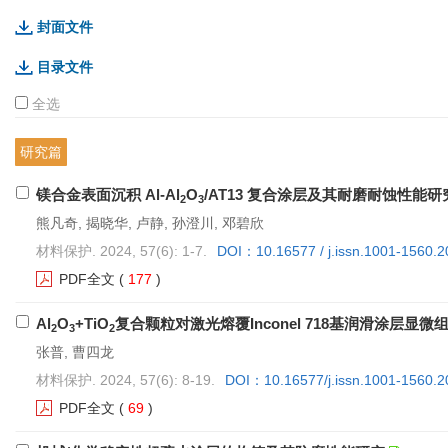
封面文件
目录文件
全选
研究篇
镁合金表面沉积 Al-Al
O
/AT13 复合涂层及其耐磨耐蚀性能研
2
3
熊凡奇, 揭晓华, 卢静, 孙澄川, 邓碧欣
材料保护. 2024, 57(6): 1-7.
DOI：10.16577 / j.issn.1001-1560.
PDF全文
(
177
)
Al
O
+TiO
复合颗粒对激光熔覆Inconel 718基润滑涂层
2
3
2
张普, 曹四龙
材料保护. 2024, 57(6): 8-19.
DOI：10.16577/j.issn.1001-1560.2
PDF全文
(
69
)