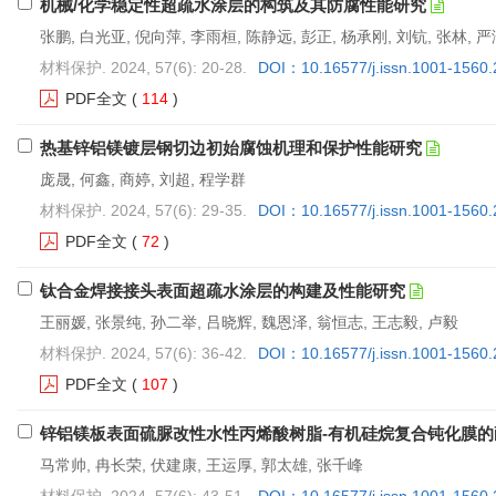
机械/化学稳定性超疏水涂层的构筑及其防腐性能研究
张鹏, 白光亚, 倪向萍, 李雨桓, 陈静远, 彭正, 杨承刚, 刘钪, 张林, 
材料保护. 2024, 57(6): 20-28.
DOI：10.16577/j.issn.1001-1560
PDF全文
(
114
)
热基锌铝镁镀层钢切边初始腐蚀机理和保护性能研究
庞晟, 何鑫, 商婷, 刘超, 程学群
材料保护. 2024, 57(6): 29-35.
DOI：10.16577/j.issn.1001-1560
PDF全文
(
72
)
钛合金焊接接头表面超疏水涂层的构建及性能研究
王丽媛, 张景纯, 孙二举, 吕晓辉, 魏恩泽, 翁恒志, 王志毅, 卢毅
材料保护. 2024, 57(6): 36-42.
DOI：10.16577/j.issn.1001-1560
PDF全文
(
107
)
锌铝镁板表面硫脲改性水性丙烯酸树脂-有机硅烷复合钝化膜的
马常帅, 冉长荣, 伏建康, 王运厚, 郭太雄, 张千峰
材料保护. 2024, 57(6): 43-51.
DOI：10.16577/j.issn.1001-1560