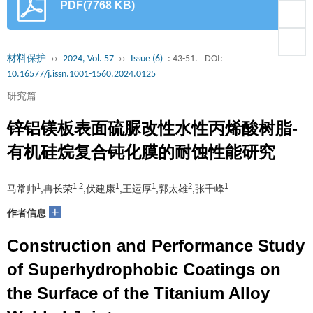
PDF(7768 KB)
材料保护
››
2024, Vol. 57
››
Issue (6)
: 43-51.
DOI:
10.16577/j.issn.1001-1560.2024.0125
研究篇
锌铝镁板表面硫脲改性水性丙烯酸树脂-
有机硅烷复合钝化膜的耐蚀性能研究
1
1,2
1
1
2
1
马常帅
,冉长荣
,伏建康
,王运厚
,郭太雄
,张千峰
+
作者信息
Construction and Performance Study
of Superhydrophobic Coatings on
the Surface of the Titanium Alloy